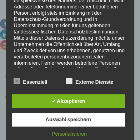
0 Kommentare
beispielsweise des Namens, der Anschrift, E-Mail-
Adresse oder Telefonnummer einer betroffenen
Person, erfolgt stets im Einklang mit der
Schreibe einen Kommentar
Datenschutz-Grundverordnung und in
Übereinstimmung mit den für uns geltenden
landesspezifischen Datenschutzbestimmungen.
Name
*
Mittels dieser Datenschutzerklärung möchte unser
Unternehmen die Öffentlichkeit über Art, Umfang
und Zweck der von uns erhobenen, genutzten und
E-Mail
*
verarbeiteten personenbezogenen Daten
informieren. Ferner werden betroffene Personen
mittels dieser Datenschutzerklärung über die ihnen
zustehenden Rechte aufgeklärt.
Website
Essenziell
Externe Dienste
Wir haben als für die Verarbeitung Verantwortlicher
zahlreiche technische und organisatorische
Was beschäftigt dich?
Maßnahmen umgesetzt, um einen möglichst
✓ Akzeptieren
lückenlosen Schutz der über diese Internetseite
verarbeiteten personenbezogenen Daten
sicherzustellen. Dennoch können Internetbasierte
Auswahl speichern
Datenübertragungen grundsätzlich
Sicherheitslücken aufweisen, sodass ein absoluter
Personalisieren
Schutz nicht gewährleistet werden kann. Aus