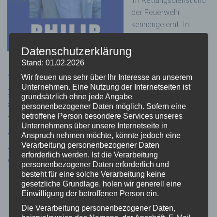
im Rettungsdienst und
der Feuerwehr
kennengelernt. In
verschiedenen
Funktionen konnte ich
Datenschutzerklärung
Erfahrungen sammeln
Stand: 01.02.2026
und schaue auf mittlerweile 20 Berufsjahre zurück.
Wir freuen uns sehr über Ihr Interesse an unserem
Unternehmen. Eine Nutzung der Internetseiten ist
Die Arbeit auf der Leitstelle bildet dabei einen großen Teil
grundsätzlich ohne jede Angabe
ab. In dieser Zeit war die Aus- und Fortbildung, von neuen
personenbezogener Daten möglich. Sofern eine
betroffene Person besondere Services unseres
Kollegen eine sehr interessante Aufgabe.
Unternehmens über unsere Internetseite in
Anspruch nehmen möchte, könnte jedoch eine
Mit der Tätigkeit bei Critical Communication Competence
Verarbeitung personenbezogener Daten
kann ich diese Erfahrungen nutzen, weitergeben und den
erforderlich werden. Ist die Verarbeitung
eigenen Horizont erweitern.
personenbezogener Daten erforderlich und
besteht für eine solche Verarbeitung keine
gesetzliche Grundlage, holen wir generell eine
Einwilligung der betroffenen Person ein.
Die Verarbeitung personenbezogener Daten,