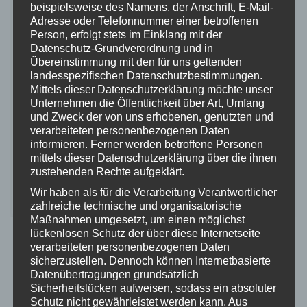
beispielsweise des Namens, der Anschrift, E-Mail-
Adresse oder Telefonnummer einer betroffenen
Person, erfolgt stets im Einklang mit der
Datenschutz-Grundverordnung und in
Übereinstimmung mit den für uns geltenden
landesspezifischen Datenschutzbestimmungen.
Mittels dieser Datenschutzerklärung möchte unser
Unternehmen die Öffentlichkeit über Art, Umfang
und Zweck der von uns erhobenen, genutzten und
verarbeiteten personenbezogenen Daten
informieren. Ferner werden betroffene Personen
mittels dieser Datenschutzerklärung über die ihnen
zustehenden Rechte aufgeklärt.
Wir haben als für die Verarbeitung Verantwortlicher
zahlreiche technische und organisatorische
Maßnahmen umgesetzt, um einen möglichst
Link ->
https://link.springer.com/book/10.1007/978-3-662-
lückenlosen Schutz der über diese Internetseite
70000-6
verarbeiteten personenbezogenen Daten
sicherzustellen. Dennoch können Internetbasierte
8: Zeitschrift BOS-Leitstelle
Datenübertragungen grundsätzlich
Sicherheitslücken aufweisen, sodass ein absoluter
Schutz nicht gewährleistet werden kann. Aus