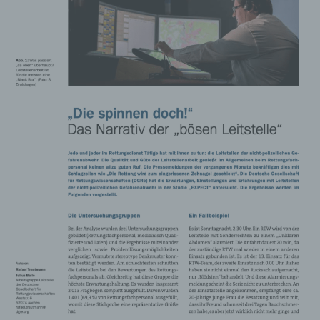
Stelle außer der betroffenen Person, dem
Verantwortlichen, dem Auftragsverarbeiter
und den Personen, die unter der
unmittelbaren Verantwortung des
Verantwortlichen oder des
Auftragsverarbeiters befugt sind, die
personenbezogenen Daten zu verarbeiten.
k) Einwilligung
Einwilligung ist jede von der betroffenen
Person freiwillig für den bestimmten Fall in
informierter Weise und unmissverständlich
abgegebene Willensbekundung in Form
einer Erklärung oder einer sonstigen
eindeutigen bestätigenden Handlung, mit der
die betroffene Person zu verstehen gibt, dass
sie mit der Verarbeitung der sie betreffenden
personenbezogenen Daten einverstanden
ist.
Name und Anschrift des für die Verarbeitung
Verantwortlichen