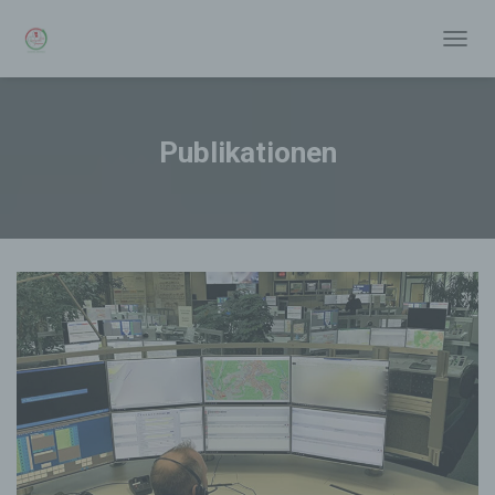
N
A
V
I
G
Publikationen
A
T
I
O
N
U
M
S
C
H
A
L
T
E
N