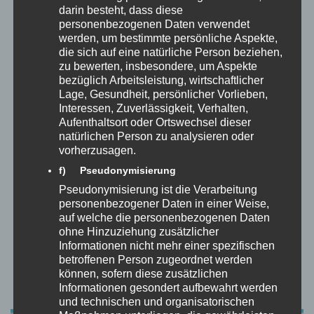
darin besteht, dass diese
personenbezogenen Daten verwendet
werden, um bestimmte persönliche Aspekte,
die sich auf eine natürliche Person beziehen,
zu bewerten, insbesondere, um Aspekte
bezüglich Arbeitsleistung, wirtschaftlicher
Lage, Gesundheit, persönlicher Vorlieben,
Interessen, Zuverlässigkeit, Verhalten,
Aufenthaltsort oder Ortswechsel dieser
natürlichen Person zu analysieren oder
vorherzusagen.
f) Pseudonymisierung
Pseudonymisierung ist die Verarbeitung
personenbezogener Daten in einer Weise,
6: Konzeption eines
auf welche die personenbezogenen Daten
ohne Hinzuziehung zusätzlicher
Informationen nicht mehr einer spezifischen
Assessment-Centers für
betroffenen Person zugeordnet werden
können, sofern diese zusätzlichen
Leitstellendisponent*innen
Informationen gesondert aufbewahrt werden
und technischen und organisatorischen