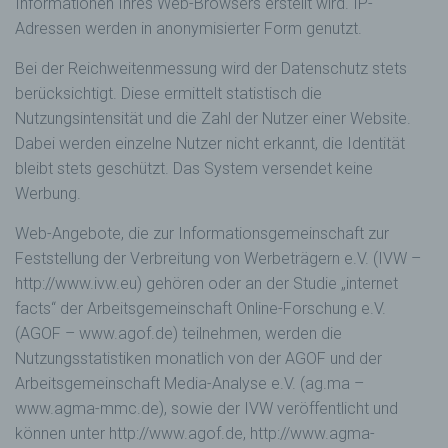
Informationen Ihres Web-Browsers erstellt wird. IP-
unmittelbaren Verantwortung des
Adressen werden in anonymisierter Form genutzt.
Verantwortlichen oder des
Auftragsverarbeiters befugt sind, die
Bei der Reichweitenmessung wird der Datenschutz stets
personenbezogenen Daten zu verarbeiten.
berücksichtigt. Diese ermittelt statistisch die
k) Einwilligung
Nutzungsintensität und die Zahl der Nutzer einer Website.
Einwilligung ist jede von der betroffenen
Dabei werden einzelne Nutzer nicht erkannt, die Identität
Person freiwillig für den bestimmten Fall in
bleibt stets geschützt. Das System versendet keine
informierter Weise und unmissverständlich
Werbung.
abgegebene Willensbekundung in Form
einer Erklärung oder einer sonstigen
Web-Angebote, die zur Informationsgemeinschaft zur
eindeutigen bestätigenden Handlung, mit der
die betroffene Person zu verstehen gibt, dass
Feststellung der Verbreitung von Werbeträgern e.V. (IVW –
sie mit der Verarbeitung der sie betreffenden
http://www.ivw.eu) gehören oder an der Studie „internet
personenbezogenen Daten einverstanden
facts“ der Arbeitsgemeinschaft Online-Forschung e.V.
ist.
(AGOF – www.agof.de) teilnehmen, werden die
Nutzungsstatistiken monatlich von der AGOF und der
Name und Anschrift des für die Verarbeitung
Verantwortlichen
Arbeitsgemeinschaft Media-Analyse e.V. (ag.ma –
www.agma-mmc.de), sowie der IVW veröffentlicht und
Verantwortlicher im Sinne der Datenschutz-
Grundverordnung, sonstiger in den Mitgliedstaaten
können unter http://www.agof.de, http://www.agma-
der Europäischen Union geltenden