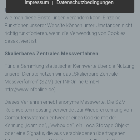
ihrem Browser verhindert werden. In den Erläuterungen zu
Impressum
Datenschutzbedingungen
|
oder andere Stelle, die personenbezogene
Ihrem Internetbrowsers finden Sie Informationen darüber,
Daten im Auftrag des Verantwortlichen
wie man diese Einstellungen verändern kann. Einzelne
verarbeitet.
Funktionen unserer Website können unter Umständen nicht
i) Empfänger
richtig funktionieren, wenn die Verwendung von Cookies
Empfänger ist eine natürliche oder juristische
desaktiviert ist.
Person, Behörde, Einrichtung oder andere
Stelle, der personenbezogene Daten
Skalierbares Zentrales Messverfahren
offengelegt werden, unabhängig davon, ob
es sich bei ihr um einen Dritten handelt oder
Für die Sammlung statistischer Kennwerte über die Nutzung
nicht. Behörden, die im Rahmen eines
bestimmten Untersuchungsauftrags nach
unserer Dienste nutzen wir das „Skalierbare Zentrale
dem Unionsrecht oder dem Recht der
Messverfahren“ (SZM) der INFOnline GmbH
Mitgliedstaaten möglicherweise
http://www.infonline.de)
personenbezogene Daten erhalten, gelten
jedoch nicht als Empfänger.
Dieses Verfahren erhebt anonyme Messwerte. Die SZM-
j) Dritter
Reichweitenmessung verwendet zur Wiedererkennung von
Dritter ist eine natürliche oder juristische
Computersystemen entweder einen Cookie mit der
Person, Behörde, Einrichtung oder andere
Kennung „ioam.de“, „ivwbox.de“, ein LocalStorage Objekt
Stelle außer der betroffenen Person, dem
oder eine Signatur, die aus verschiedenen übertragenen
Verantwortlichen, dem Auftragsverarbeiter
und den Personen, die unter der