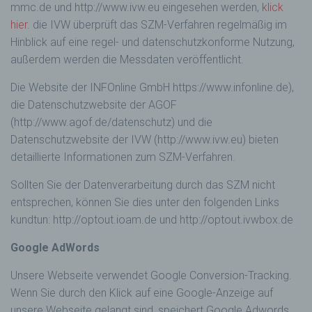
mmc.de und http://www.ivw.eu eingesehen werden,
klick
Datenschutzgesetze und anderer Bestimmungen
hier
. die IVW überprüft das SZM-Verfahren regelmäßig im
mit datenschutzrechtlichem Charakter ist die:
Hinblick auf eine regel- und datenschutzkonforme Nutzung,
c3 Critical Communication Competence
außerdem werden die Messdaten veröffentlicht.
Rafael Trautmann
Die Website der INFOnline GmbH https://www.infonline.de),
Bremer Straße 40
die Datenschutzwebsite der AGOF
42109 Wuppertal
(http://www.agof.de/datenschutz) und die
Deutschland
Datenschutzwebsite der IVW (http://www.ivw.eu) bieten
020274764881
detaillierte Informationen zum SZM-Verfahren.
E-Mail: info@criticalcommunication.online
Sollten Sie der Datenverarbeitung durch das SZM nicht
Cookies / SessionStorage / LocalStorage
entsprechen, können Sie dies unter den folgenden Links
Die Internetseiten verwenden teilweise so
kundtun: http://optout.ioam.de und http://optout.ivwbox.de
genannte Cookies, LocalStorage und
SessionStorage. Dies dient dazu, unser Angebot
Google AdWords
nutzerfreundlicher, effektiver und sicherer zu
machen. Local Storage und SessionStorage ist
Unsere Webseite verwendet Google Conversion-Tracking.
eine Technologie, mit welcher ihr Browser Daten
Wenn Sie durch den Klick auf eine Google-Anzeige auf
auf Ihrem Computer oder mobilen Gerät
unsere Webseite gelangt sind, speichert Google Adwords
abspeichert. Cookies sind Textdateien, welche