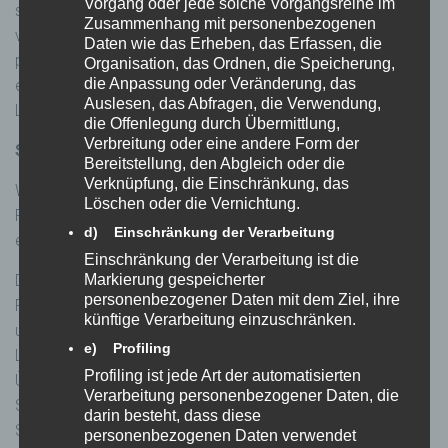
Vorgang oder jede solche Vorgangsreihe im
sofern keine anderslautende Zustimmung des Besuchers
Zusammenhang mit personenbezogenen
vorliegt. Außerdem werden sie nicht mit
Daten wie das Erheben, das Erfassen, die
personenbezogenen Informationen über die Person hinter
Organisation, das Ordnen, die Speicherung,
die Anpassung oder Veränderung, das
einem Pseudonym verbunden. IP-Adressen werden durch
Auslesen, das Abfragen, die Verwendung,
Löschen des letzten Nummernblocks direkt anonymisiert.
die Offenlegung durch Übermittlung,
Verbreitung oder eine andere Form der
Social Plugins
Bereitstellung, den Abgleich oder die
Verknüpfung, die Einschränkung, das
Wir verwenden auf unserer Webseiten Social Plugins der im
Löschen oder die Vernichtung.
Folgenden aufgelisteten Anbieter. Plugins sind mit dem
d) Einschränkung der Verarbeitung
entsprechenden Logo gekennzeichnet.
Einschränkung der Verarbeitung ist die
Der Dienstbetreiber kann unter Umständen durch solche
Markierung gespeicherter
personenbezogener Daten mit dem Ziel, ihre
Plugins Informationen und personenbezogene Daten
künftige Verarbeitung einzuschränken.
unserer Besucher erhalten. Eine von uns installierte 2-Klick-
e) Profiling
Lösung verhindert die nicht offensichtliche Erfassung und
Profiling ist jede Art der automatisierten
Übertragung von Daten an den Dienstanbieter. Nur wenn ein
Verarbeitung personenbezogener Daten, die
Social Plugin von Ihnen per Klick aktiviert wird, wird die
darin besteht, dass diese
Sammlung von Informationen und deren Versand an den
personenbezogenen Daten verwendet