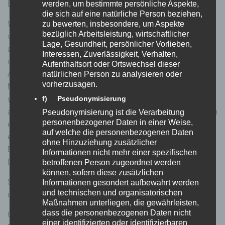
Dienstanbieter ausgelöst.
werden, um bestimmte persönliche Aspekte,
die sich auf eine natürliche Person beziehen,
Welche Daten ein solches Plugin erfasst sobald es aktiviert
zu bewerten, insbesondere, um Aspekte
bezüglich Arbeitsleistung, wirtschaftlicher
wurde, und wie diese anschließend verwendet werden, liegt
Lage, Gesundheit, persönlicher Vorlieben,
außerhalb unseres Einflusses. In einigen Fällen werden
Interessen, Zuverlässigkeit, Verhalten,
direkte Verbindungen zu den Diensten des jeweiligen
Aufenthaltsort oder Ortswechsel dieser
Anbieters erstellt und die IP-Adresse und spezifische
natürlichen Person zu analysieren oder
vorherzusagen.
Nutzungs-Informationen können dabei erfasst und genutzt
werden. Dienstanbieter können auch versuchen, Cookies
f) Pseudonymisierung
auf ihrem Rechner zu speichern. Wie diese Cookies arbeiten
Pseudonymisierung ist die Verarbeitung
personenbezogener Daten in einer Weise,
erfahren Sie in den Datenschutzhinweisen des
auf welche die personenbezogenen Daten
entsprechenden Anbieters. Von Facebook können Sie als
ohne Hinzuziehung zusätzlicher
Besucher identifiziert werden, sofern sie aktuell in ihrem
Informationen nicht mehr einer spezifischen
Facebook Account angemeldet sind.
betroffenen Person zugeordnet werden
können, sofern diese zusätzlichen
Social-Media-Buttons der folgenden Unternehmen sind auf
Informationen gesondert aufbewahrt werden
und technischen und organisatorischen
unserer Webseite eingebunden:
Maßnahmen unterliegen, die gewährleisten,
dass die personenbezogenen Daten nicht
Google Plus/Google Inc. (1600 Amphitheatre Parkway –
einer identifizierten oder identifizierbaren