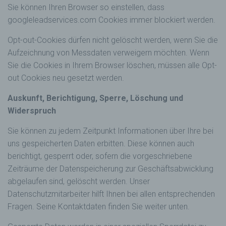
dieser Internetseite nutzerfreundlichere Services
Sie können Ihren Browser so einstellen, dass
bereitstellen, die ohne die Cookie-Setzung nicht
googleleadservices.com Cookies immer blockiert werden.
möglich wären.
Opt-out-Cookies dürfen nicht gelöscht werden, wenn Sie die
Mittels eines Cookies können die Informationen
und Angebote auf unserer Internetseite im Sinne
Aufzeichnung von Messdaten verweigern möchten. Wenn
des Benutzers optimiert werden. Cookies
Sie die Cookies in Ihrem Browser löschen, müssen alle Opt-
ermöglichen uns, wie bereits erwähnt, die
out Cookies neu gesetzt werden.
Benutzer unserer Internetseite wiederzuerkennen.
Zweck dieser Wiedererkennung ist es, den
Auskunft, Berichtigung, Sperre, Löschung und
Nutzern die Verwendung unserer Internetseite zu
Widerspruch
erleichtern. Der Benutzer einer Internetseite, die
Cookies verwendet, muss beispielsweise nicht bei
Sie können zu jedem Zeitpunkt Informationen über Ihre bei
jedem Besuch der Internetseite erneut seine
Zugangsdaten eingeben, weil dies von der
uns gespeicherten Daten erbitten. Diese können auch
Internetseite und dem auf dem Computersystem
berichtigt, gesperrt oder, sofern die vorgeschriebene
des Benutzers abgelegten Cookie übernommen
Zeiträume der Datenspeicherung zur Geschäftsabwicklung
wird. Ein weiteres Beispiel ist das Cookie eines
abgelaufen sind, gelöscht werden. Unser
Warenkorbes im Online-Shop. Der Online-Shop
merkt sich die Artikel, die ein Kunde in den
Datenschutzmitarbeiter hilft Ihnen bei allen entsprechenden
virtuellen Warenkorb gelegt hat, über ein Cookie.
Fragen. Seine Kontaktdaten finden Sie weiter unten.
Die betroffene Person kann die Setzung von