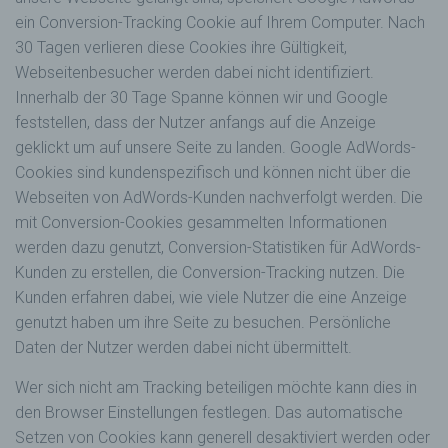
über einen Internetbrowser auf einem
ein Conversion-Tracking Cookie auf Ihrem Computer. Nach
Computersystem abgelegt und gespeichert
30 Tagen verlieren diese Cookies ihre Gültigkeit,
werden. Sie können die Verwendung von Cookies,
Webseitenbesucher werden dabei nicht identifiziert.
LocalStorage und SessionStorage durch
Innerhalb der 30 Tage Spanne können wir und Google
entsprechende Einstellung in Ihrem Browser
verhindern.
feststellen, dass der Nutzer anfangs auf die Anzeige
geklickt um auf unsere Seite zu landen. Google AdWords-
Zahlreiche Internetseiten und Server verwenden
Cookies. Viele Cookies enthalten eine sogenannte
Cookies sind kundenspezifisch und können nicht über die
Cookie-ID. Eine Cookie-ID ist eine eindeutige
Webseiten von AdWords-Kunden nachverfolgt werden. Die
Kennung des Cookies. Sie besteht aus einer
mit Conversion-Cookies gesammelten Informationen
Zeichenfolge, durch welche Internetseiten und
werden dazu genutzt, Conversion-Statistiken für AdWords-
Server dem konkreten Internetbrowser zugeordnet
werden können, in dem das Cookie gespeichert
Kunden zu erstellen, die Conversion-Tracking nutzen. Die
wurde. Dies ermöglicht es den besuchten
Kunden erfahren dabei, wie viele Nutzer die eine Anzeige
Internetseiten und Servern, den individuellen
genutzt haben um ihre Seite zu besuchen. Persönliche
Browser der betroffenen Person von anderen
Daten der Nutzer werden dabei nicht übermittelt.
Internetbrowsern, die andere Cookies enthalten,
zu unterscheiden. Ein bestimmter Internetbrowser
Wer sich nicht am Tracking beteiligen möchte kann dies in
kann über die eindeutige Cookie-ID wiedererkannt
und identifiziert werden.
den Browser Einstellungen festlegen. Das automatische
Setzen von Cookies kann generell desaktiviert werden oder
Durch den Einsatz von Cookies kann den Nutzern