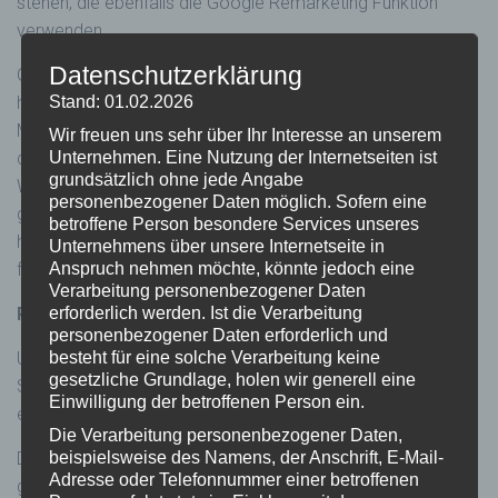
stehen, die ebenfalls die Google Remarketing Funktion
verwenden.
Datenschutzerklärung
Google speichert dabei keine individuellen Daten. Unter
http://www.google.com/settings/ads haben Sie die
Stand: 01.02.2026
Möglichkeit, die Funktion von Google Remarketing zu
Wir freuen uns sehr über Ihr Interesse an unserem
desaktivieren. Der Einsatz von Cookies für individuelle
Unternehmen. Eine Nutzung der Internetseiten ist
grundsätzlich ohne jede Angabe
Werbeschaltung kann ebenfalls abgestellt werden. Wie das
personenbezogener Daten möglich. Sofern eine
geht beschreibt dieser Link:
betroffene Person besondere Services unseres
http://www.networkadvertising.org/managing/opt_out.asp
Unternehmens über unsere Internetseite in
folgen.
Anspruch nehmen möchte, könnte jedoch eine
Verarbeitung personenbezogener Daten
Piwik
erforderlich werden. Ist die Verarbeitung
personenbezogener Daten erforderlich und
Unsere Webseite verwendet Piwik, eine Open.Source-
besteht für eine solche Verarbeitung keine
gesetzliche Grundlage, holen wir generell eine
Software die Daten von Besuchern für statistische Zwecke
Einwilligung der betroffenen Person ein.
erhebt. Dies erfolgt über „Cookies“.
Die Verarbeitung personenbezogener Daten,
Die dadurch erhobenen Daten werden auf einem Server
beispielsweise des Namens, der Anschrift, E-Mail-
Adresse oder Telefonnummer einer betroffenen
gespeichert, alle IP-Adressen direkt nach der Verarbeitung