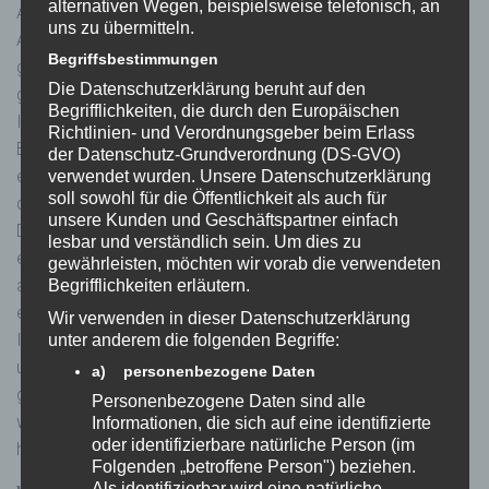
alternativen Wegen, beispielsweise telefonisch, an
Adresse anonymisiert. Dafür wird das letzte Oktett der IP
uns zu übermitteln.
Adresse durch Nullen ersetzt. Bevor das Tracking Packet
Begriffsbestimmungen
gespeichert wird, wird die IP Adresse durch einzelne
Die Datenschutzerklärung beruht auf den
generische IP Adressen ersetzt. Adobe nutzt diese
Begrifflichkeiten, die durch den Europäischen
Informationen für uns, um auszuwerten, wie Sie als
Richtlinien- und Verordnungsgeber beim Erlass
Besucher unsere Webseite nutzen. Es werden Berichte
der Datenschutz-Grundverordnung (DS-GVO)
erstellt, die die Websiteaktivitäten reflektieren und dazu
verwendet wurden. Unsere Datenschutzerklärung
soll sowohl für die Öffentlichkeit als auch für
dienen, unser Angebot und unseren Service zu verbessern.
unsere Kunden und Geschäftspartner einfach
Die übermittelten IP-Adressen, die von Adobe Analytics
lesbar und verständlich sein. Um dies zu
erhoben werden, werden nicht mit anderen Daten
gewährleisten, möchten wir vorab die verwendeten
abgeglichen. Die Speicherung von Cookies kann durch eine
Begrifflichkeiten erläutern.
entsprechende Einstellung im Browser verweigert werden.
Wir verwenden in dieser Datenschutzerklärung
In manchen Fällen sind dann jedoch nicht alle Funktionen
unter anderem die folgenden Begriffe:
unserer Website mehr verfügbar. Über ein Add On können
a) personenbezogene Daten
generelle Datenübermittlungen an Adobe unterbunden
Personenbezogene Daten sind alle
werden. Das Add On finden Sie hier:
Informationen, die sich auf eine identifizierte
oder identifizierbare natürliche Person (im
http://www.adobe.com/de/privacy/opt-out.html
Folgenden „betroffene Person") beziehen.
Als identifizierbar wird eine natürliche