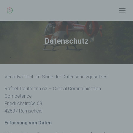
N
A
V
I
G
Datenschutz
A
T
I
O
N
U
Verantwortlich im Sinne der Datenschutzgesetzes:
M
S
Rafael Trautmann c3 – Critical Communication
C
H
Competence
A
Friedrichstraße 69
L
42897 Remscheid
T
E
N
Erfassung von Daten