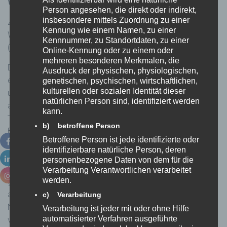
WiredMinds Analyse
Person angesehen, die direkt oder indirekt,
insbesondere mittels Zuordnung zu einer
Zur Auswertung des Verhaltens der Besucher unserer
Kennung wie einem Namen, zu einer
Webseite wird die Zählpixeltechnologie der WiredMinds AG
Kennnummer, zu Standortdaten, zu einer
(www.wiredminds.de) genutzt.
Online-Kennung oder zu einem oder
mehreren besonderen Merkmalen, die
Diese erhebt, verarbeitet und speichert Daten, um unter
Ausdruck der physischen, physiologischen,
einem Alias Nutzungsprofile zu erstellen. Soweit möglich
genetischen, psychischen, wirtschaftlichen,
kulturellen oder sozialen Identität dieser
und zweckmäßig werden diese Nutzungsprofile
natürlichen Person sind, identifiziert werden
anonymisiert. Dabei werden Cookies genutzt. Cookies sind
kann.
Textdateien, die auf dem Rechner des Webseiten-
b) betroffene Person
Besuchers gespeichert werden und die dazu dienen,
Betroffene Person ist jede identifizierte oder
Internet-Browser wiederzuerkennen. Die gesammelten
identifizierbare natürliche Person, deren
Daten, allgemein oder personenbezogen, werden an
personenbezogene Daten von dem für die
WiredMinds gesandt oder direkt von WiredMinds
Verarbeitung Verantwortlichen verarbeitet
werden.
gespeichert. WiredMinds kann die Daten, die bei Besuchen
auf den Webseiten entstehen, in anonymisierten
c) Verarbeitung
Nutzungsprofilen speichern. Diese Daten werden nicht
Verarbeitung ist jeder mit oder ohne Hilfe
automatisierter Verfahren ausgeführte
verwandt, um Besucher von Webseiten zu identifizieren,