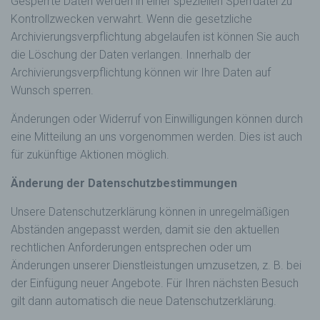
Gesperrte Daten werden in einer speziellen Sperrdatei zu
Cookies durch unsere Internetseite jederzeit
mittels einer entsprechenden Einstellung des
Kontrollzwecken verwahrt. Wenn die gesetzliche
genutzten Internetbrowsers verhindern und damit
Archivierungsverpflichtung abgelaufen ist können Sie auch
der Setzung von Cookies dauerhaft
die Löschung der Daten verlangen. Innerhalb der
widersprechen. Ferner können bereits gesetzte
Archivierungsverpflichtung können wir Ihre Daten auf
Cookies jederzeit über einen Internetbrowser oder
andere Softwareprogramme gelöscht werden. Dies
Wunsch sperren.
ist in allen gängigen Internetbrowsern möglich.
Deaktiviert die betroffene Person die Setzung von
Änderungen oder Widerruf von Einwilligungen können durch
Cookies in dem genutzten Internetbrowser, sind
eine Mitteilung an uns vorgenommen werden. Dies ist auch
unter Umständen nicht alle Funktionen unserer
für zukünftige Aktionen möglich.
Internetseite vollumfänglich nutzbar.
Erfassung von allgemeinen Daten und
Änderung der Datenschutzbestimmungen
Informationen
Die Internetseite erfasst mit jedem Aufruf der
Unsere Datenschutzerklärung können in unregelmäßigen
Internetseite durch eine betroffene Person oder ein
Abständen angepasst werden, damit sie den aktuellen
automatisiertes System eine Reihe von
rechtlichen Anforderungen entsprechen oder um
allgemeinen Daten und Informationen. Diese
Änderungen unserer Dienstleistungen umzusetzen, z. B. bei
allgemeinen Daten und Informationen werden in
den Logfiles des Servers gespeichert. Erfasst
der Einfügung neuer Angebote. Für Ihren nächsten Besuch
werden können die (1) verwendeten Browsertypen
gilt dann automatisch die neue Datenschutzerklärung.
und Versionen, (2) das vom zugreifenden System