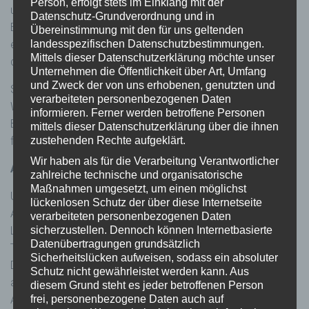
Person, erfolgt stets im Einklang mit der
und vor der Speicherung anonymisiert. Über ihre Browser-
Datenschutz-Grundverordnung und in
Einstellungen können Sie die Verwendung von Cookies
Übereinstimmung mit den für uns geltenden
einstellen. Eventuell können diese Einstellungen Einfluss auf
landesspezifischen Datenschutzbestimmungen.
Mittels dieser Datenschutzerklärung möchte unser
die korrekte Funktion unserer Website nehmen.
Unternehmen die Öffentlichkeit über Art, Umfang
und Zweck der von uns erhobenen, genutzten und
Sie können auch festlegen, ob in Ihrem Web-Browser ein
verarbeiteten personenbezogenen Daten
Webanalyse-Cookie gespeichert werden darf, der dem
informieren. Ferner werden betroffene Personen
Betreiber der jeweiligen Webseite die Sammlung von Daten
mittels dieser Datenschutzerklärung über die ihnen
für statistische Zwecke ermöglicht.
zustehenden Rechte aufgeklärt.
Wir haben als für die Verarbeitung Verantwortlicher
Adobe Analytics (Omniture)
zahlreiche technische und organisatorische
Maßnahmen umgesetzt, um einen möglichst
Unsere Webseite benutzt Adobe Analytics, ein
lückenlosen Schutz der über diese Internetseite
Analysewerkzeug der Adobe Systems Software Ireland
verarbeiteten personenbezogenen Daten
Limited („Adobe“). Adobe Analytics nutzt “Cookies”, kleine
sicherzustellen. Dennoch können Internetbasierte
Datenübertragungen grundsätzlich
Textdateien, die auf Ihrem Rechner gespeichert werden.
Sicherheitslücken aufweisen, sodass ein absoluter
Diese erlauben, die Benutzung der Webseite durch Sie zu
Schutz nicht gewährleistet werden kann. Aus
analysieren. Bevor ein entsprechender Datensatz an das
diesem Grund steht es jeder betroffenen Person
Adobe Datencenter übermittelt wird, wird von uns die IP
frei, personenbezogene Daten auch auf