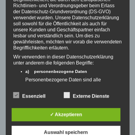
beantwo
Richtlinien- und Verordnungsgeber beim Erlass
rten
der Datenschutz-Grundverordnung (DS-GVO)
verwendet wurden. Unsere Datenschutzerklärung
soll sowohl für die Öffentlichkeit als auch für
Ich habe in dem Seminar etwas dazugelernt
*
unsere Kunden und Geschäftspartner einfach
lesbar und verständlich sein. Um dies zu
Trifft voll
Trifft zu
Trifft
Trifft
gewährleisten, möchten wir vorab die verwendeten
zu
teilweise
nicht zu
Begrifflichkeiten erläutern.
zu
Möchte
Wir verwenden in dieser Datenschutzerklärung
ich nicht
unter anderem die folgenden Begriffe:
beantwo
a) personenbezogene Daten
rten
Personenbezogene Daten sind alle
Informationen, die sich auf eine identifizierte
oder identifizierbare natürliche Person (im
Hat Dir etwas besonders gut gefallen?
Essenziell
Externe Dienste
Folgenden „betroffene Person") beziehen.
Als identifizierbar wird eine natürliche
Person angesehen, die direkt oder indirekt,
✓ Akzeptieren
insbesondere mittels Zuordnung zu einer
Kennung wie einem Namen, zu einer
Kennnummer, zu Standortdaten, zu einer
Auswahl speichern
Online-Kennung oder zu einem oder