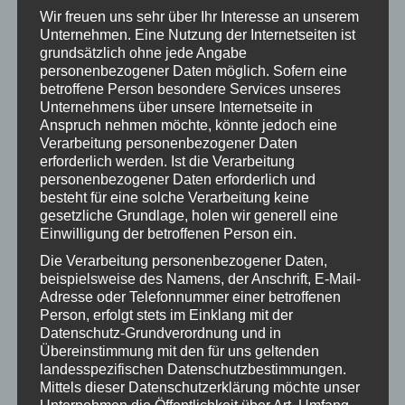
Wir freuen uns sehr über Ihr Interesse an unserem
Unternehmen. Eine Nutzung der Internetseiten ist
Meine medizinische Qualifikation ist:
*
grundsätzlich ohne jede Angabe
personenbezogener Daten möglich. Sofern eine
Arzt /
NotSan:i
RettAss:i
RS:in
betroffene Person besondere Services unseres
Ärztin
n
n
Unternehmens über unsere Internetseite in
RS:in + /
Anspruch nehmen möchte, könnte jedoch eine
Leitstell
Verarbeitung personenbezogener Daten
ensanitä
erforderlich werden. Ist die Verarbeitung
ter:in
personenbezogener Daten erforderlich und
besteht für eine solche Verarbeitung keine
RH:in
Gesundh
MFA
Anderer
gesetzliche Grundlage, holen wir generell eine
eits- und
med.
Einwilligung der betroffenen Person ein.
Kranken
Beruf
pfleger:i
Die Verarbeitung personenbezogener Daten,
Ich
Möchte
n
beispielsweise des Namens, der Anschrift, E-Mail-
besitze
ich nicht
Adresse oder Telefonnummer einer betroffenen
keine
beantwo
Person, erfolgt stets im Einklang mit der
med.
rten
Datenschutz-Grundverordnung und in
Qualifika
Übereinstimmung mit den für uns geltenden
tion
landesspezifischen Datenschutzbestimmungen.
Mittels dieser Datenschutzerklärung möchte unser
Unternehmen die Öffentlichkeit über Art, Umfang