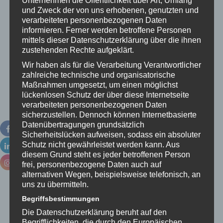
und Zweck der von uns erhobenen, genutzten und
Wie viele Sterne möchtest Du dem Webinar geben?
*
verarbeiteten personenbezogenen Daten
informieren. Ferner werden betroffene Personen
mittels dieser Datenschutzerklärung über die ihnen
zustehenden Rechte aufgeklärt.
Meine Erwartungen an das Seminar wurden...
*
Wir haben als für die Verarbeitung Verantwortlicher
übertroff
erfüllt
zum Teil
nicht
zahlreiche technische und organisatorische
en
erfüllt
erfüllt
Maßnahmen umgesetzt, um einen möglichst
lückenlosen Schutz der über diese Internetseite
Möchte
verarbeiteten personenbezogenen Daten
ich nicht
sicherzustellen. Dennoch können Internetbasierte
beantwo
Datenübertragungen grundsätzlich
rten
Sicherheitslücken aufweisen, sodass ein absoluter
Schutz nicht gewährleistet werden kann. Aus
diesem Grund steht es jeder betroffenen Person
Sind die Inhalte des Seminars in Deiner beruflichen
frei, personenbezogene Daten auch auf
alternativen Wegen, beispielsweise telefonisch, an
Praxis anwendbar/nutzbar?
*
uns zu übermitteln.
Voll und
Überwie
Zum Teil
Gar nicht
Begriffsbestimmungen
ganz
gend
Möchte
Die Datenschutzerklärung beruht auf den
ich nicht
Begrifflichkeiten, die durch den Europäischen