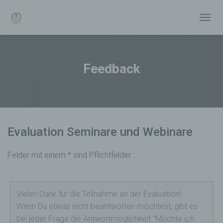
N
A
V
I
G
Feedback
A
T
I
O
N
U
Evaluation Seminare und Webinare
M
S
C
Felder mit einem
*
sind Pflichtfelder
H
A
L
T
E
N